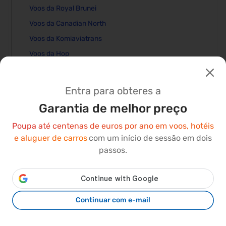
Voos da Royal Brunei
Voos da Canadian North
Voos da Komiaviatrans
Voos da Hop
Voos da Beond
Voos da Ryanair Uk
Entra para obteres a
Voos da Pascan Aviation Inc
Garantia de melhor preço
Voos da Flyfirefly
Poupa até centenas de euros por ano em voos, hotéis
Voos da Level
e aluguer de carros
com um início de sessão em dois
Voos da Alitalia City Liner Spa
passos.
Voos da Tamair
Voos da Flybig
Voos da Nyasa Express
Continuar com e-mail
Voos da Air Belgium
Voos da Star Peru